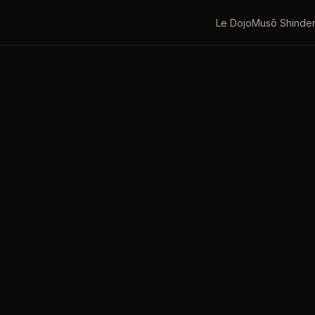
Le Dojo
Musō Shinde