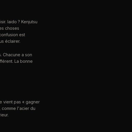
ir. Iaido ? Kenjutsu
des choses
confusion est
s éclairer.
es. Chacune a son
férent. La bonne
e vient pas « gagner
, comme l'acier du
ieur.