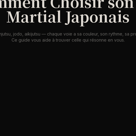
ment Choisir son
Martial Japonais
njutsu, jodo, aikijutsu — chaque voie a sa couleur, son rythme, sa p
Ce guide vous aide à trouver celle qui résonne en vous.