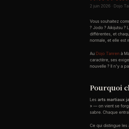
2 juin 2026 · Dojo T
Vous souhaitez co
? Jodo ? Aikijutsu 
différentes, et chaq
normale, et elle est
Au
Dojo Tanren
à Ma
caractère, ses exig
nouvelle ? Il n'y a 
Pourquoi ch
Les
arts martiaux j
» — on vient se forg
sabre. Chaque entraî
Ce qui distingue les 