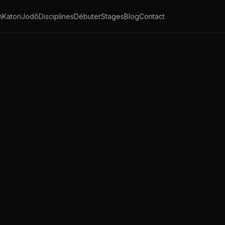
n
Katori
Jodō
Disciplines
Débuter
Stages
Blog
Contact