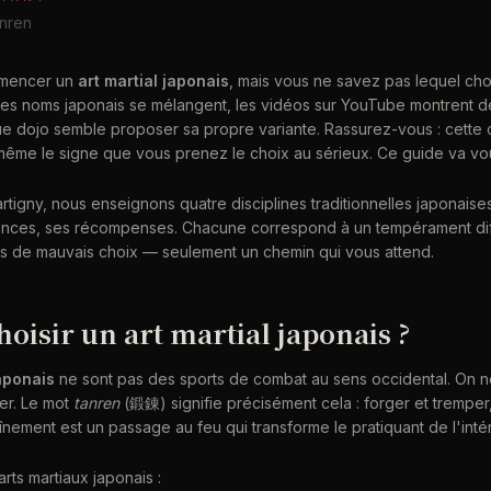
anren
mmencer un
art martial japonais
, mais vous ne savez pas lequel chois
? Les noms japonais se mélangent, les vidéos sur YouTube montrent 
ue dojo semble proposer sa propre variante. Rassurez-vous : cette 
 même le signe que vous prenez le choix au sérieux. Ce guide va vou
rtigny, nous enseignons quatre disciplines traditionnelles japonais
ences, ses récompenses. Chacune correspond à un tempérament dif
pas de mauvais choix — seulement un chemin qui vous attend.
oisir un art martial japonais ?
aponais
ne sont pas des sports de combat au sens occidental. On n
er. Le mot
tanren
(鍛錬) signifie précisément cela : forger et tremper
nement est un passage au feu qui transforme le pratiquant de l'intér
arts martiaux japonais :