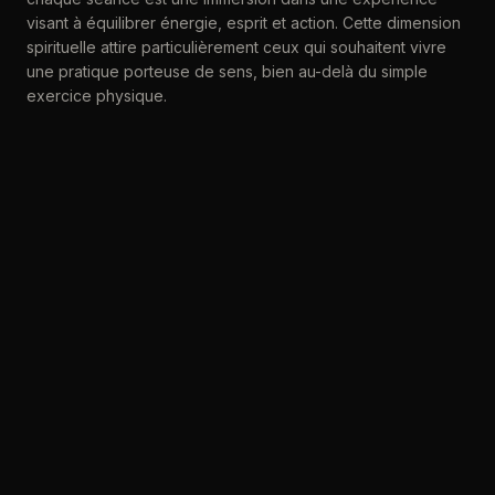
visant à équilibrer énergie, esprit et action. Cette dimension
spirituelle attire particulièrement ceux qui souhaitent vivre
une pratique porteuse de sens, bien au-delà du simple
exercice physique.
Témoignages de débutants
ayant franchi le pas
« Lorsque nous avons commencé au
Dojo Tanren
de
Martigny, nous ne connaissions rien aux arts martiaux
japonais. Rapidement, nous avons ressenti un apaisement
mental et une confiance nouvelle », racontent plusieurs
élèves. D’autres soulignent l’impact positif sur leur gestion
du stress : « Le fait de nous concentrer sur chaque
mouvement dans le dojo nous a aidé à mieux gérer nos
journées, à rester centrés même dans l’adversité. » Ces
témoignages reflètent une réalité partagée par de
nombreux débutants : les arts martiaux japonais ne sont pas