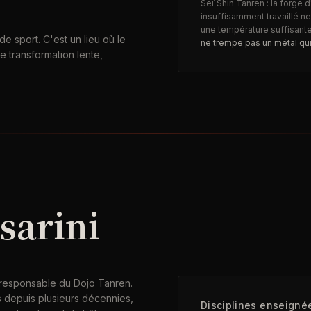
Seï Shin Tanren : la forge d
insuffisamment travaillé ne
une température suffisant
e sport. C'est un lieu où le
ne trempe pas un métal qui
e transformation lente,
sarini
 responsable du Dojo Tanren.
is depuis plusieurs décennies,
Disciplines enseigné