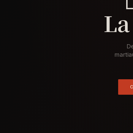
La
De
martia