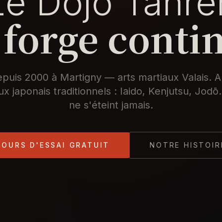
Le Dojo Tanre
 forge conti
puis 2000 à Martigny — arts martiaux Valais. A
ux japonais traditionnels : Iaido, Kenjutsu, Jodō.
ne s'éteint jamais.
COURS D'ESSAI GRATUIT
NOTRE HISTOIR