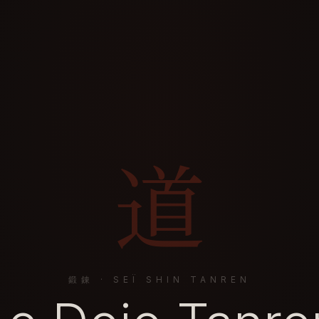
道
鍛錬 · SEÏ SHIN TANREN