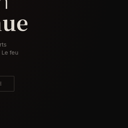
n
nue
rts
 Le feu
E