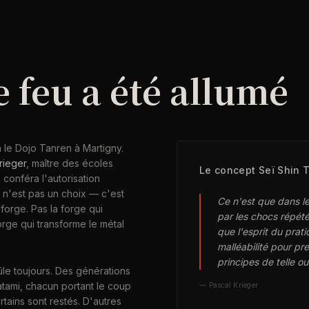
 feu a été allumé
 le Dojo Tanren à Martigny.
rieger
, maître des écoles
Le concept Seï Shin 
 conféra l'autorisation
m n'est pas un choix — c'est
Ce n'est que dans le
 forge. Pas la forge qui
par les chocs répét
orge qui transforme le métal
que l'esprit du prat
malléabilité pour pr
principes de telle ou 
rûle toujours. Des générations
atami, chacun portant le coup
— Pascal Krieger
tains sont restés. D'autres