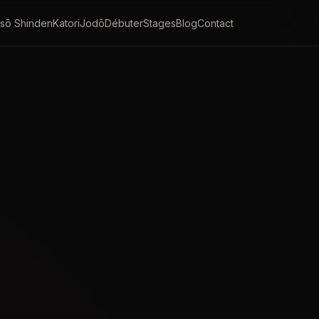
sō Shinden
Katori
Jodō
Débuter
Stages
Blog
Contact