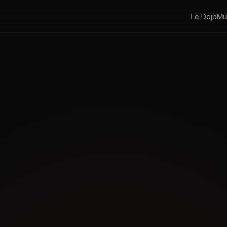
Le Dojo
Mu