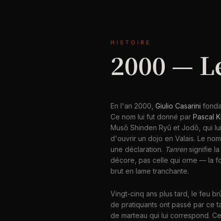
HISTOIRE
2000 — Le
En l'an 2000,
Giulio Casarini
fonda
Ce nom lui fut donné par
Pascal K
Musō Shinden Ryū et Jodō, qui lui
d'ouvrir un dojo en Valais. Le no
une déclaration.
Tanren
signifie la
décore, pas celle qui orne — la f
brut en lame tranchante.
Vingt-cinq ans plus tard, le feu b
de pratiquants ont passé par ce t
de marteau qui lui correspond. Cer