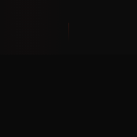
PHILOSOPHIE
Seï Shin Tanren
Seï Shin Tanren (la forge d'un esprit pur)
est une notion commune non seulement à
toutes les disciplines martiales japonaises,