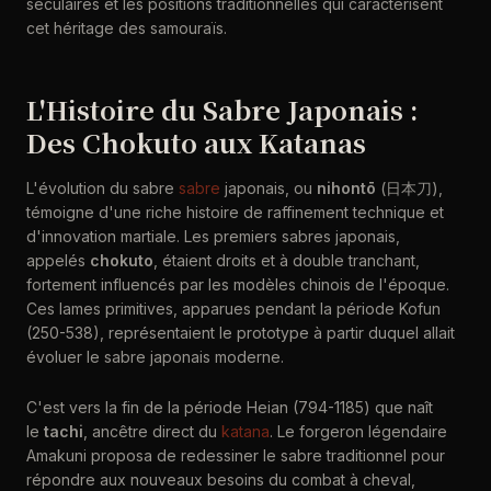
séculaires et les positions traditionnelles qui caractérisent
cet héritage des samouraïs.
L'Histoire du Sabre Japonais :
Des Chokuto aux Katanas
L'évolution du sabre
sabre
japonais, ou
nihontō
(日本刀),
témoigne d'une riche histoire de raffinement technique et
d'innovation martiale. Les premiers sabres japonais,
appelés
chokuto
, étaient droits et à double tranchant,
fortement influencés par les modèles chinois de l'époque.
Ces lames primitives, apparues pendant la période Kofun
(250-538), représentaient le prototype à partir duquel allait
évoluer le sabre japonais moderne.
C'est vers la fin de la période Heian (794-1185) que naît
le
tachi
, ancêtre direct du
katana
. Le forgeron légendaire
Amakuni proposa de redessiner le sabre traditionnel pour
répondre aux nouveaux besoins du combat à cheval,