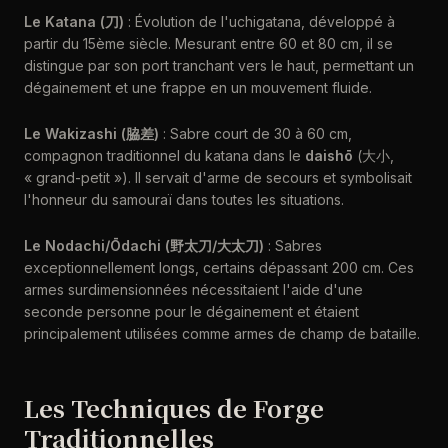
Le Katana (刀)
: Évolution de l'uchigatana, développé à
partir du 15ème siècle. Mesurant entre 60 et 80 cm, il se
distingue par son port tranchant vers le haut, permettant un
dégainement et une frappe en un mouvement fluide.
Le Wakizashi (脇差)
: Sabre court de 30 à 60 cm,
compagnon traditionnel du katana dans le
daishō
(大小,
« grand-petit »). Il servait d'arme de secours et symbolisait
l'honneur du samouraï dans toutes les situations.
Le Nodachi/Ōdachi (野太刀/大太刀)
: Sabres
exceptionnellement longs, certains dépassant 200 cm. Ces
armes surdimensionnées nécessitaient l'aide d'une
seconde personne pour le dégainement et étaient
principalement utilisées comme armes de champ de bataille.
Les Techniques de Forge
Traditionnelles