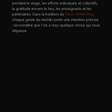
pendant le stage, les efforts individuels et collectifs,
la gratitude envers le lieu, les enseignants et les
partenaires. Dans la tradition du
Katori Shintō Ryu
,
chaque geste du reishiki porte une intention précise
: reconnaître que l'on a reçu quelque chose qui nous
dépasse.
Ce stage « Chemin » en cinq parties — du dojo à la
méditation, en passant par le kenjutsu et le kiai —
illustre parfaitement cette progression. Chaque jour
apportait son lot de découvertes, de doutes et de
petites victoires. Et c'est dans le reishiki final que
tout prenait sens : le silence partagé, les regards
échangés, la conscience d'avoir vécu quelque
chose d'authentique.
Pour les pratiquants d'
iaido
et de
kenjutsu
, le reishiki
n'est pas un simple rituel : c'est une pratique en soi. Il
enseigne la présence, l'humilité et la connexion à
l'autre — des qualités essentielles sur la voie du