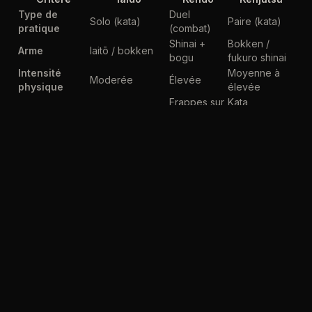
Type de
Duel
Solo (kata)
Paire (kata)
pratique
(combat)
Shinai +
Bokken /
Arme
Iaitō / bokken
bogu
fukuro shinai
Intensité
Moyenne à
Moderée
Élevée
physique
élevée
Frappes sur
Kata
Contact
Aucun
armure
préarrangé
Aspect
Présent
Central
Très présent
spirituel
(dojo kun)
(koryu)
Âge minimum
~14 ans
~7 ans
~16 ans
Embusen
Shiai
Compétitions
Rarement
(démonstrations)
(combats)
Accessibilité
★★★★☆
★★★★★
★★★☆☆
débutant
Quelle Voie du Sabre Choisir ?
Guide Pratique