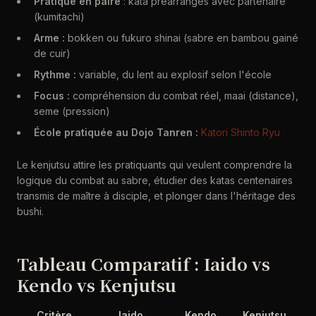
Pratique en paire
: kata préarrangés avec partenaire
(kumitachi)
Arme :
bokken ou fukuro shinai (sabre en bambou gainé
de cuir)
Rythme :
variable, du lent au explosif selon l'école
Focus :
compréhension du combat réel, maai (distance),
seme (pression)
École pratiquée au Dojo Tanren :
Katori Shinto Ryu
Le kenjutsu attire les pratiquants qui veulent comprendre la
logique du combat au sabre, étudier des katas centenaires
transmis de maître à disciple, et plonger dans l'héritage des
bushi.
Tableau Comparatif : Iaido vs
Kendo vs Kenjutsu
Critère
Iaido
Kendo
Kenjutsu