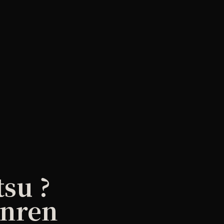
tsu ?
anren