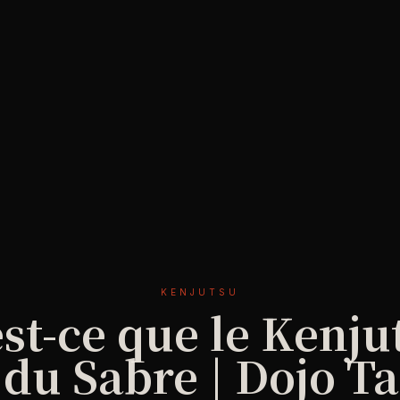
KENJUTSU
st-ce que le Kenju
t du Sabre | Dojo T