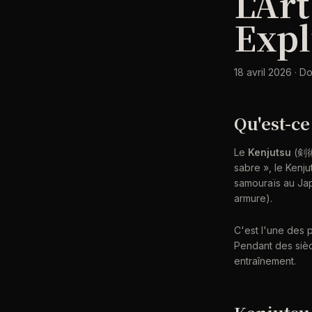
L'Ar
Expl
18 avril 2026 · D
Qu'est-ce
Le
Kenjutsu
(剣術)
sabre », le Kenj
samouraïs au Jap
armure).
C'est l'une des 
Pendant des sièc
entraînement.