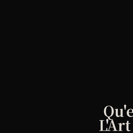
Qu'e
L'Ar