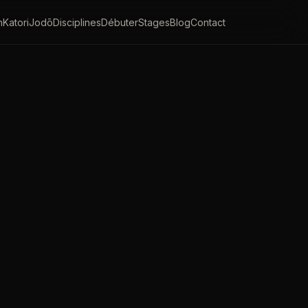
n
Katori
Jodō
Disciplines
Débuter
Stages
Blog
Contact