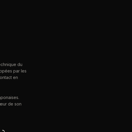
s
technique du
ppées par les
ontact en
aponaises.
 cœur de son