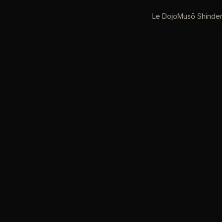
Le Dojo
Musō Shinde