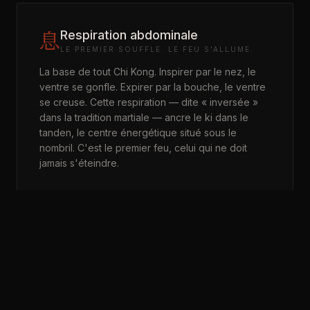
息
Respiration abdominale
LE PREMIER SOUFFLE. LE FEU S'ALLUME.
La base de tout Chi Kong. Inspirer par le nez, le
ventre se gonfle. Expirer par la bouche, le ventre
se creuse. Cette respiration — dite « inversée »
dans la tradition martiale — ancre le ki dans le
tanden, le centre énergétique situé sous le
nombril. C'est le premier feu, celui qui ne doit
jamais s'éteindre.
動
Exercices dynamiques
LE SOUFFLE SE MEUT. L'ÉNERGIE CIRCULE.
Mouvements lents, continus, sans rupture. Les
bras tracent des arcs dans l'air, le corps pivote