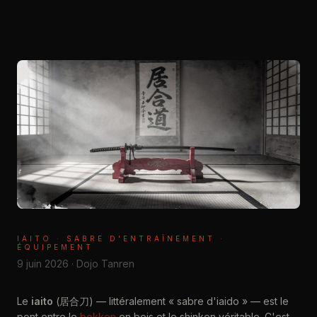
IAITO · SABRE D'ENTRAÎNEMENT ·
ÉQUIPEMENT
9 juin 2026 · Dojo Tanren
Le
iaito
(居合刀) — littéralement « sabre d'iaido » — est le
pont entre le
bokken
en bois et le shinken véritable. C'est