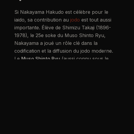
Si Nakayama Hakudo est célèbre pour le
iaido, sa contribution au
jodo
est tout aussi
importante. Élève de Shimizu Takaji (1896-
1978), le 25e soke du Muso Shinto Ryu,
Nakayama a joué un rôle clé dans la
codification et la diffusion du jodo moderne.
Le
Muso Shinto Ryu
(aussi connu sous le
nom de Shindo Muso Ryu) enseigné l'art du
jo — un bâton de 128 cm — face a un
adversaire arme d'un
katana
. Cette opposition
entre le jo et le ken est au coeur de la
philosophie de Nakayama : le sabre court
face au bâton long, la tranchant face a
l'impact, la voie de la vie face a la voie de la
mort.
Au Dojo Tanren, nous perpetuons cette