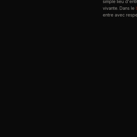
simple lieu d'ent
vivante. Dans le
entre avec respec
Le kamiza, cette 
traditionnelle de
l'esprit du dojo.
en dialogue const
polychromie — évo
Shinden Ryu
.
Pour ceux qui n'
c'est précisémen
de se dépasser.