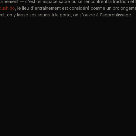
raînement — c'est un espace sacré où se rencontrent la tradition et 
bushido
, le lieu d'entraînement est considéré comme un prolongemen
t, on y laisse ses soucis à la porte, on s'ouvre à l'apprentissage.
dalle de verre ouverte sur la vallée, n'est pas un hasard. Dans l'arc
s dojos, le kamiza (上座) — littéralement « siège supérieur » — est l'
 Ici, il donne sur la nature, rappelant que l'art martial n'est pas sép
ant avec lui. La calligraphie Dō (道), la voie, et les tulipes — mono
quent l'équilibre entre simplicité et richesse qui caractérise la pr
ont jamais mis les pieds dans un dojo, cette immersion peut sembler 
t cette atmosphère — à la fois solennelle et accueillante — qui per
 Le
ma-ai
, la distance juste, s'apprend aussi dans la relation au lieu 