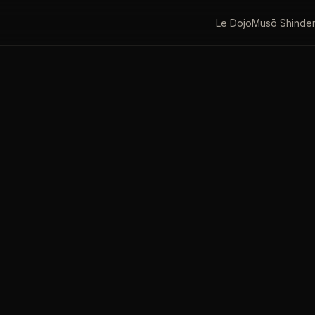
Le Dojo
Musō Shinde