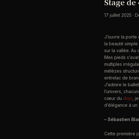
Stage de 
17 juillet 2025 ·
J’ouvre la porte
la beauté simple
sur la vallée. Au
Mes pieds s’avan
multiples irrégul
mélèzes structuren
entrelac de bran
J’admire le balle
l’univers, chacu
cœur du
dojo
, j
d’élégance à un
– Sébastien Bla
Cette première j