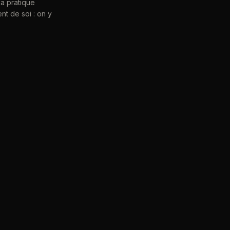
la pratique
t de soi : on y
hitecture
endroit où réside
aré du monde mais
chromie et
atique du
Musō
intimidante. Mais
met au pratiquant
lui-même.