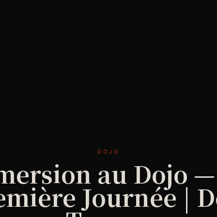
DOJO
ersion au Dojo —
emière Journée | D