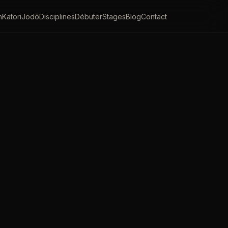
n
Katori
Jodō
Disciplines
Débuter
Stages
Blog
Contact