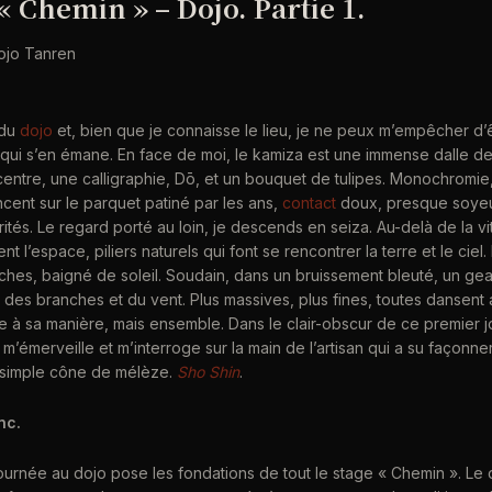
« Chemin » – Dojo. Partie 1.
 Dojo Tanren
 du
dojo
et, bien que je connaisse le lieu, je ne peux m’empêcher d’
 qui s’en émane. En face de moi, le kamiza est une immense dalle d
 centre, une calligraphie, Dō, et un bouquet de tulipes. Monochromie
cent sur le parquet patiné par les ans,
contact
doux, presque soyeu
arités. Le regard porté au loin, je descends en seiza. Au-delà de la vit
t l’espace, piliers naturels qui font se rencontrer la terre et le ciel.
ches, baigné de soleil. Soudain, dans un bruissement bleuté, un gea
t des branches et du vent. Plus massives, plus fines, toutes dansent
ne à sa manière, mais ensemble. Dans le clair-obscur de ce premier j
e m’émerveille et m’interroge sur la main de l’artisan qui a su façonne
 simple cône de mélèze.
Sho Shin
.
nc.
ournée au dojo pose les fondations de tout le stage « Chemin ». Le 