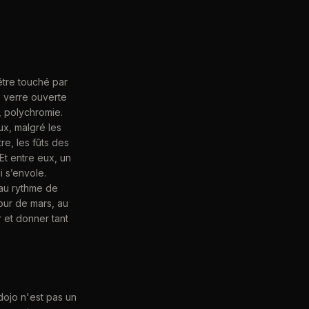
être touché par
e verre ouverte
, polychromie.
x, malgré les
re, les fûts des
 Et entre eux, un
i s’envole.
 au rythme de
our de mars, au
r et donner tant
dojo n'est pas un