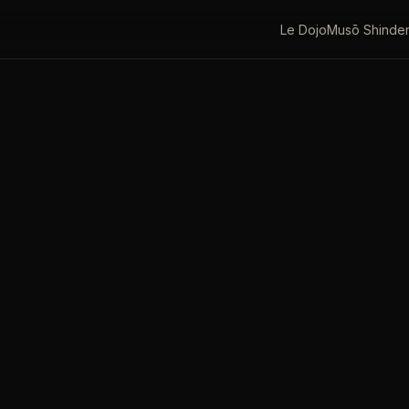
Le Dojo
Musō Shinde