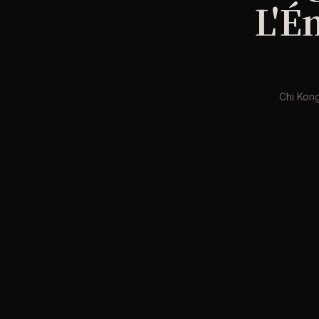
L'É
Chi Kong