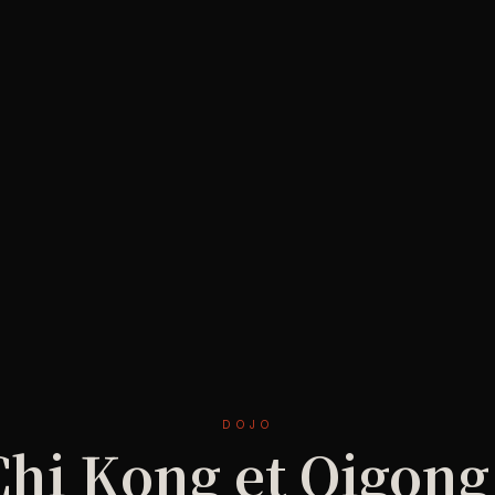
DOJO
Chi Kong et Qigong 