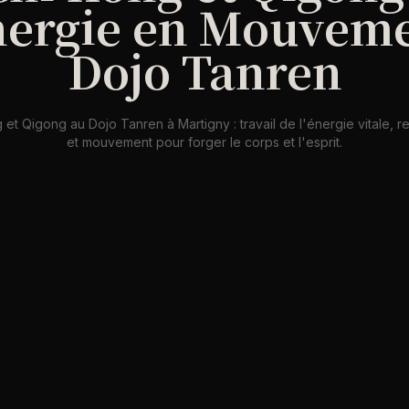
nergie en Mouveme
Dojo Tanren
 et Qigong au Dojo Tanren à Martigny : travail de l'énergie vitale, re
et mouvement pour forger le corps et l'esprit.