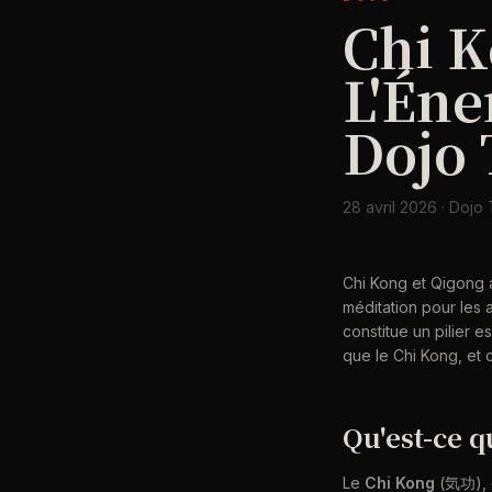
Chi K
L'Éne
Dojo
28 avril 2026 · Dojo
Chi Kong et Qigong a
méditation pour les 
constitue un pilier 
que le Chi Kong, et c
Qu'est-ce q
Le
Chi Kong
(気功), 