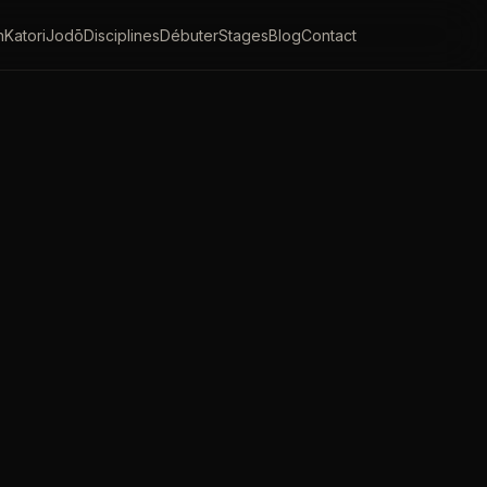
n
Katori
Jodō
Disciplines
Débuter
Stages
Blog
Contact