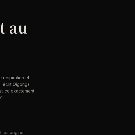
t au
 respiration et
i écrit Qigong)
'est-ce exactement
?
t les origines